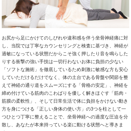
お尻から足にかけてのしびれや違和感を伴う坐骨神経痛に対
し、当院では丁寧なカウンセリングと検査に基づき、神経が
過敏になっている状態だからこそ強く押したり音を鳴らした
りする衝撃の強い手技は一切行わないお体に負担の少ない
「ソフトな施術」を徹底しているため刺激に敏感な方も安心
していただけるだけでなく、体の土台である骨盤や関節を整
えて神経の通り道をスムーズにする「骨格の安定」、神経を
締め付けている筋肉のこわばりを優しく解きほぐす「筋肉・
筋膜の柔軟性」、そして日常生活で体に負担をかけない動き
方を身につける「正しい身体の使い方」の3つを柱として一
つひとつ丁寧に整えることで、坐骨神経への過度な圧迫を分
散し、あなたが本来持っている楽に動ける状態へと導きま