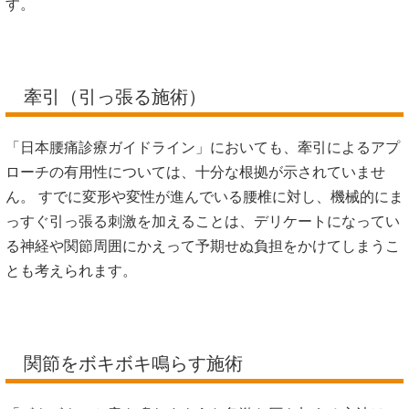
これらも主な役割は、温熱効果による一時的な血流促進や感
覚の緩和です。 心地よさはありますが、物理療法だけで変形
部周辺の関節の連動性が高まったり、骨格のバランスが整っ
たりすることは体の構造上なかなか期待しにくいのが現実で
す。
牽引（引っ張る施術）
「日本腰痛診療ガイドライン」においても、牽引によるアプ
ローチの有用性については、十分な根拠が示されていませ
ん。 すでに変形や変性が進んでいる腰椎に対し、機械的にま
っすぐ引っ張る刺激を加えることは、デリケートになってい
る神経や関節周囲にかえって予期せぬ負担をかけてしまうこ
とも考えられます。