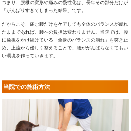
身体の土台である骨盤が傾いたり、股関節や背骨全体の連動
性が失われたりすると、体全体で分散すべき衝撃や体重がす
べて腰の骨（腰椎）にかかってしまいます。骨がデリケート
な状態になっているからこそ、周囲の筋肉が硬くこわばり、
慢性的な痛みを引き起こしてしまうのです。
つまり、腰椎の変形や痛みの慢性化は、長年その部分だけが
「がんばりすぎてしまった結果」です。
だからこそ、痛む腰だけをケアしても全体のバランスが崩れ
たままであれば、腰への負担は変わりません。当院では、腰
に負担をかけ続けている「全身のバランスの崩れ」を突き止
め、上流から優しく整えることで、腰ががんばらなくてもい
い環境を作っていきます。
当院での施術方法