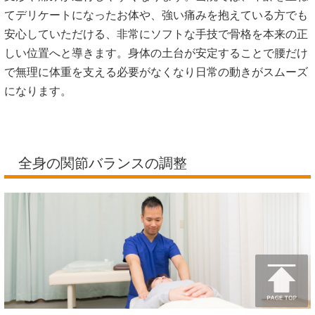
変形性腰椎症は、骨盤や背骨の歪みによって特定の腰の骨や
軟骨（椎間板）に「不自然な負荷」が集中し続けることで、
変形や痛みが進行しやすくなります。当院では、年齢を重ね
てデリケートになったお体や、強い痛みを抱えている方でも
安心していただける、非常にソフトな手技で骨格を本来の正
しい位置へと導きます。身体の土台が安定することで腰だけ
で無理に体重を支える必要がなくなり日常の動きがスムーズ
になります。
全身の関節バランスの調整