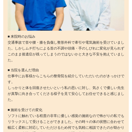
■ 来院時のお悩み
交通事故で首や腰・膝を負傷し整形外科で牽引や電気施術を受けていまし
た。しかしムチ打ちによる首の不調や頭痛・手のしびれに変化が見られず
このまま後遺症が残ってしまうのではないかと大きな不安を抱えていまし
た。
■ 当院を選んだ理由
仕事中にお客様からこちらの整骨院を紹介していただいたのがきっかけで
す。
しっかりと体を回復させたいという私の思いに対し、気さくで優しい先生
が真摯に向き合ってくださる様子を見て安心してお任せできると感じまし
た。
■ 施術を受けての変化
ソフトに触れている程度の非常に優しい感覚の施術なので怖がりの私でも
リラックスして受けることができました。その時々の体の状態に合わせて
幅広く柔軟に対応していただけるため何でも気軽に相談できたのが助かり