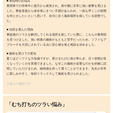
■ 来院時のお悩み
乗用車での停車中に後方から衝突され、肩や腰に非常に強い衝撃を受けま
した。事故直後から体全体にきつい不調があらわれ、一刻も早くこの状態
を何とかしたいという思いで、自分に合う施術場所を探している状態でし
た。
■ 当院を選んだ理由
事故後のツラさを解消してくれる場所を探していた際に、こちらの整骨院
を見つけました。強い刺激の施術がもともと苦手だったため、ソフトなア
プローチを大切にされている点に安心感を覚え相談を決めました。
■ 施術を受けての変化
驚くほどソフトな力加減ですが、受けるたびに体が和らぎ、日々状態が良
くなっていくのを実感できました。なぜこの施術が必要なのかを的確に説
明していただけるため、納得感を持って通うことができます。先生が非常
に親しみやすく、毎回リラックスして施術を受けられました。
※個人の感想です
「むち打ちのツラい悩み」