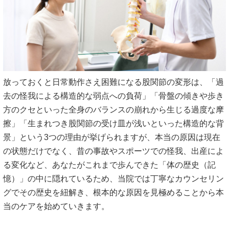
放っておくと日常動作さえ困難になる股関節の変形は、「過
去の怪我による構造的な弱点への負荷」「骨盤の傾きや歩き
方のクセといった全身のバランスの崩れから生じる過度な摩
擦」「生まれつき股関節の受け皿が浅いといった構造的な背
景」という3つの理由が挙げられますが、本当の原因は現在
の状態だけでなく、昔の事故やスポーツでの怪我、出産によ
る変化など、あなたがこれまで歩んできた「体の歴史（記
憶）」の中に隠れているため、当院では丁寧なカウンセリン
グでその歴史を紐解き、根本的な原因を見極めることから本
当のケアを始めていきます。