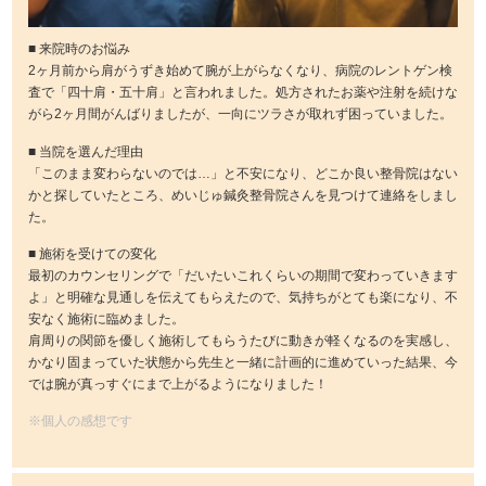
■ 来院時のお悩み
2ヶ月前から肩がうずき始めて腕が上がらなくなり、病院のレントゲン検
査で「四十肩・五十肩」と言われました。処方されたお薬や注射を続けな
がら2ヶ月間がんばりましたが、一向にツラさが取れず困っていました。
■ 当院を選んだ理由
「このまま変わらないのでは…」と不安になり、どこか良い整骨院はない
かと探していたところ、めいじゅ鍼灸整骨院さんを見つけて連絡をしまし
た。
■ 施術を受けての変化
最初のカウンセリングで「だいたいこれくらいの期間で変わっていきます
よ」と明確な見通しを伝えてもらえたので、気持ちがとても楽になり、不
安なく施術に臨めました。
肩周りの関節を優しく施術してもらうたびに動きが軽くなるのを実感し、
かなり固まっていた状態から先生と一緒に計画的に進めていった結果、今
では腕が真っすぐにまで上がるようになりました！
※個人の感想です